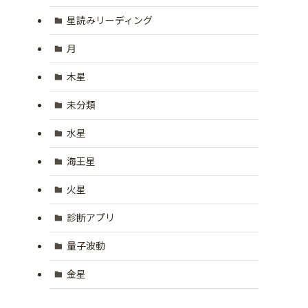
星読みリーディング
月
木星
未分類
水星
海王星
火星
診断アプリ
量子波動
金星