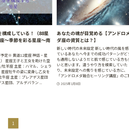
を構成している！（88星
あなたの魂が目覚める【アンドロ
星座〜季節を彩る星座〜南
ダ座の資質とは？】
）
新しい時代の未来設定 新しい時代の風を感
ているあなたへ今までの成功パターンがど
予定※ 黄道12星座 神話・星
も通用しないようだと肌で感じている方も
） 星座王子と王女を助けた空
いと思います。違うやり方を模索していた
/牡羊座 主星：ハマル、シェラ
り、未来設定への焦りを感じている方に、
 星座牡牛の姿に変身し乙女を
「アンドロメダ融合ヒーリング講座」のご案.
牡牛座 主星：プレアデス星団
デス星団、アルデバラン ...
2025年1月8日
1