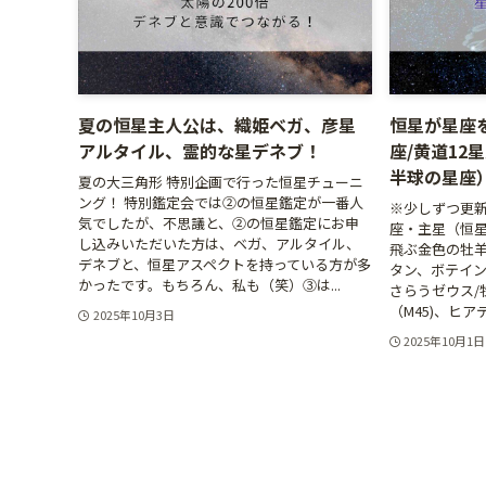
夏の恒星主人公は、織姫ベガ、彦星
恒星が星座
アルタイル、霊的な星デネブ！
座/黄道12
半球の星座
夏の大三角形 特別企画で行った恒星チューニ
ング！ 特別鑑定会では②の恒星鑑定が一番人
※少しずつ更新
気でしたが、不思議と、②の恒星鑑定にお申
座・主星（恒星
し込みいただいた方は、ベガ、アルタイル、
飛ぶ金色の牡羊
デネブと、恒星アスペクトを持っている方が多
タン、ボテイン
かったです。もちろん、私も（笑）③は...
さらうゼウス/
（M45)、ヒア
2025年10月3日
2025年10月1日