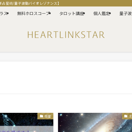
洋占星術/量子波動バイオレゾナンス】
ラス
無料ホロスコープ
タロット講座
個人鑑定
量子波
恒星