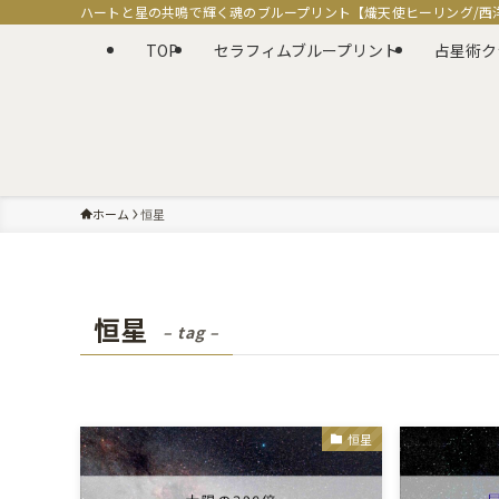
ハートと星の共鳴で輝く魂のブループリント【熾天使ヒーリング/西
TOP
セラフィムブループリント
占星術ク
ホーム
恒星
恒星
– tag –
恒星