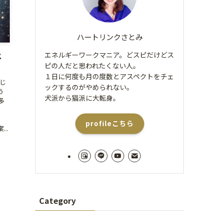
ハートリンクさとみ
エネルギーワークマニア。どスピだけどス
メ
ピの人だと思われたくない人。
１日に何度も月の度数とアスペクトをチェ
じ
ックするのがやめられない。
う
犬派から猫派に大転身。
多
profileこちら
..
Category