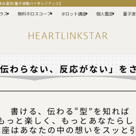
洋占星術/量子波動バイオレゾナンス】
ラス
無料ホロスコープ
タロット講座
個人鑑定
量子波