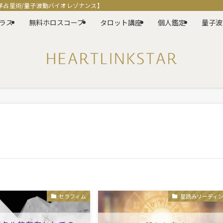
洋占星術/量子波動バイオレゾナンス】
ラス
無料ホロスコープ
タロット講座
個人鑑定
量子波
セラフィム
星読みリーディ