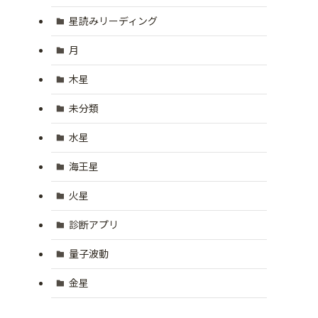
星読みリーディング
月
木星
未分類
水星
海王星
火星
診断アプリ
量子波動
金星