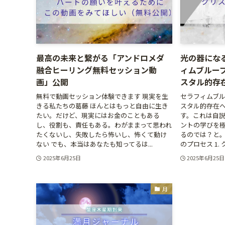
最高の未来と繋がる「アンドロメダ
光の器にな
融合ヒーリング無料セッション動
ィムブルー
画」公開
スタル的存
無料で動画セッション体験できます 現実を生
セラフィムブル
きる私たちの葛藤 ほんとはもっと自由に生き
スタル的存在へ
たい。だけど、現実にはお金のこともある
す。これは自
し、役割も、責任もある。わがままって思われ
ントの学びを
たくないし、失敗したら怖いし、怖くて動け
るのでは？と。
ない でも、本当はあなたも知ってるは...
のプロセス 1. 
2025年6月25日
2025年6月25日
月