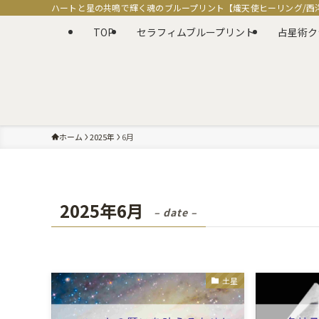
ハートと星の共鳴で輝く魂のブループリント【熾天使ヒーリング/西
TOP
セラフィムブループリント
占星術ク
ホーム
2025年
6月
2025年6月
– date –
土星