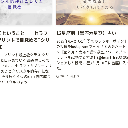
るということ──セラフ
12星座別【蟹座木星期】占い
プリントで目覚める“クリ
2025年6月から1年間でのラッキーポイント
在”
の投稿をInstagramで見る さとみ☪️ハート
ク【星と月と太陽と猫✨️惑星パワーでブル
ープリント最上級クラス クリ
リントを起動する方法】(@heart_link3103
と目覚めていく 最近思うので
シェアした投稿 木星が6月10日に蟹座に入
説ですが、セラフィムブループリ
た...
極めるとクリスタル的存在にな
 そう思う４つの理由 霊的成長
2025年6月10日
クリスタルのよう...