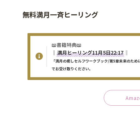
無料満月一斉ヒーリング
📖書籍特典📖
‖
満月ヒーリング11月5日22:17
‖
「満月の癒しセルフワークブック/第5章未来のた
でお受け取りください。
Ama