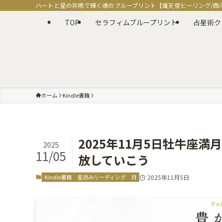
ハートと星の共鳴で輝く魂のブループリント【熾天使ヒーリング/西
TOP
セラフィムブループリント
占星術ク
ホーム
Kindle書籍
2025年11月5日牡牛座
2025
11/05
放していこう
Kindle書籍
星読みリーディング
月
2025年11月5日