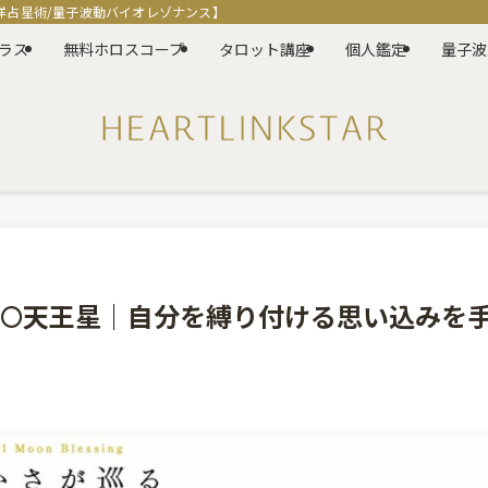
洋占星術/量子波動バイオレゾナンス】
ラス
無料ホロスコープ
タロット講座
個人鑑定
量子波
満月🌕天王星｜自分を縛り付ける思い込みを