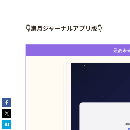
👇満月ジャーナルアプリ版👇
最高未