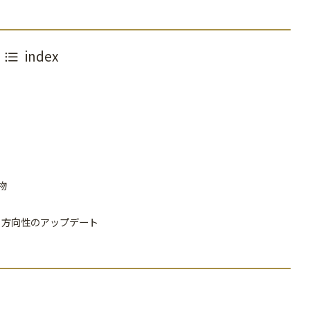
index
物
性＆方向性のアップデート