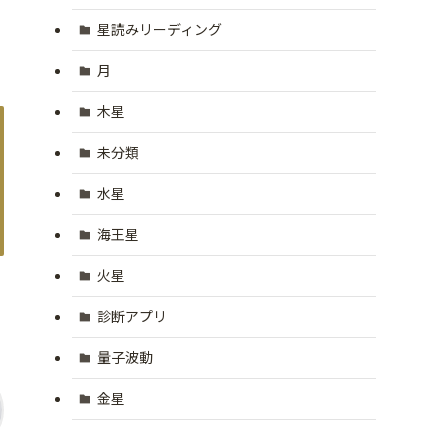
星読みリーディング
月
木星
未分類
水星
海王星
火星
診断アプリ
量子波動
金星