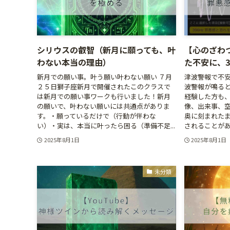
シリウスの叡智（新月に願っても、叶
【心のざわ
わない本当の理由）
た不安に、3
新月での願い事。叶う願い叶わない願い ７月
津波警報で不安
２５日獅子座新月で開催されたこのクラスで
波警報が鳴ると
は新月での願い事ワークも行いました！新月
経験した方も
の願いで、叶わない願いには共通点がありま
像、出来事、
す。・願っているだけで（行動が伴わな
奥に刻まれた
い）・実は、本当に叶ったら困る（準備不足...
されることがあり
2025年8月1日
2025年8月1日
未分類