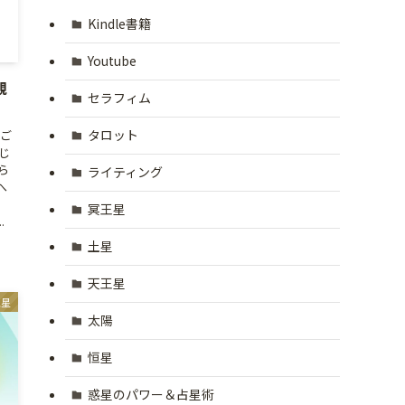
Kindle書籍
Youtube
観
セラフィム
タロット
うご
じ
ら
ライティング
へ
に
冥王星
.
土星
天王星
王星
太陽
恒星
惑星のパワー＆占星術