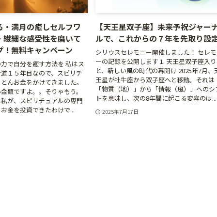
る・満月の癒しセルフワ
【天王星双子座】未来予祝ジャー
・繊細な感受性を磨いて
ルで、これからの７年を先取り設
プ！無料キャンペーン
シリウスセレモニー開催しました！ セレモ
ーの記録を公開します 1. 天王星双子座入り
力で自分を癒す方法を 私はス
と、新しい風の時代の幕開け 2025年7月、
街道１５年目なので、スピリチ
王星が牡牛座から双子座へと移動。それは
ことんお金をかけてきました。
「物質（地）」から「情報（風）」へのシ
い金額ですよ。。そりゃもう。
トを意味し、次の8年間に起こる変容のは...
は私が、スピリチュアルの専門
お金を投資できたわけで...
2025年7月17日