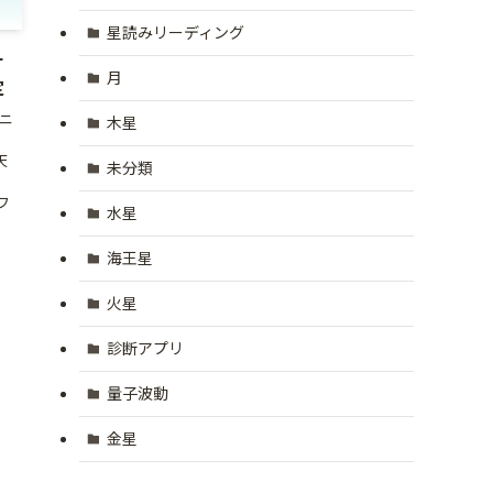
星読みリーディング
ナ
月
定
ニ
木星
天
未分類
フ
水星
海王星
火星
診断アプリ
量子波動
金星