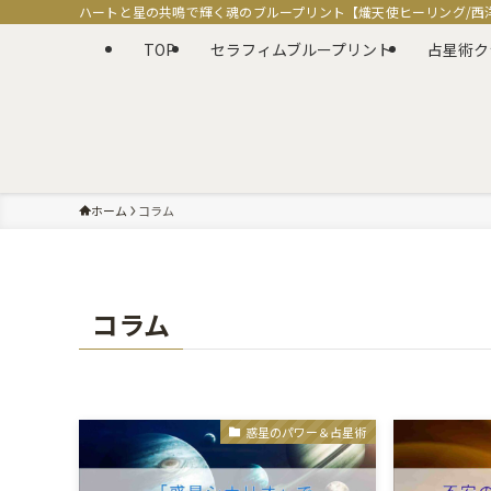
ハートと星の共鳴で輝く魂のブループリント【熾天使ヒーリング/西
TOP
セラフィムブループリント
占星術ク
ホーム
コラム
コラム
惑星のパワー＆占星術