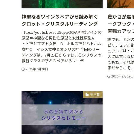
神聖なるツイン３ペアから読み解く
豊かさが巡
タロット・クリスタルリーディング
ークブック
直観力アッ
https://youtu.be/aJU5qvpO0FA 神様ツインの
原型＝神聖なる男性性原型と女性性原型A
誰でも月と水の
トト神とマアト女神 B ホルス神とハトホル
ピリチュアル
女神C イシス女神とオシリス神 今回のリー
ュアルにはと
ディングは、7月25日からはじまるシリウスの
人には言えな
叡智クラスで学ぶ３ペアからリーデ...
でもね、それ
家だからこそ、
2025年7月20日
2025年7月19日
天王星