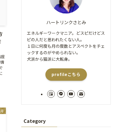
ハートリンクさとみ
エネルギーワークマニア。どスピだけどス
方
ピの人だと思われたくない人。
を
１日に何度も月の度数とアスペクトをチェ
ックするのがやめられない。
瓶座
犬派から猫派に大転身。
感情
で
に
profileこちら
、
月
Category