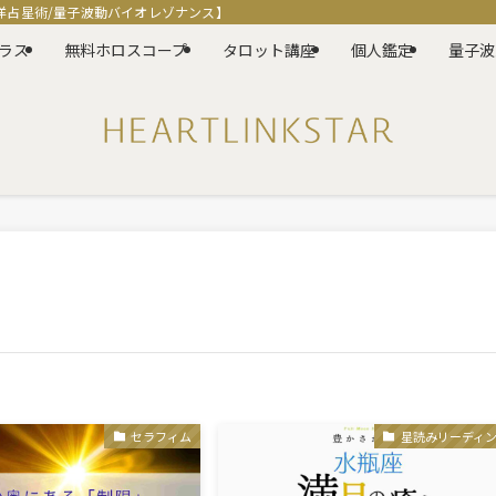
洋占星術/量子波動バイオレゾナンス】
ラス
無料ホロスコープ
タロット講座
個人鑑定
量子波
セラフィム
星読みリーディ