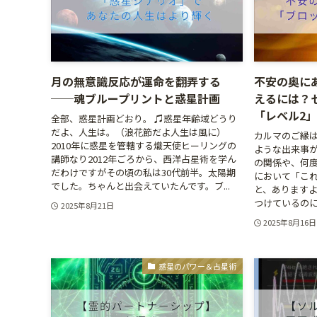
月の無意識反応が運命を翻弄する
不安の奥に
──魂ブループリントと惑星計画
えるには？
「レベル2
全部、惑星計画どおり。 ♫惑星年齢域どうり
だよ、人生は。（浪花節だよ人生は風に）
カルマのご縁は
2010年に惑星を管轄する熾天使ヒーリングの
ような出来事
講師なり2012年ごろから、西洋占星術を学ん
の関係や、何
だわけですがその頃の私は30代前半。太陽期
において「こ
でした。ちゃんと出会えていたんです。ブ...
と、ありますよ
つけているのに
2025年8月21日
2025年8月16日
惑星のパワー＆占星術