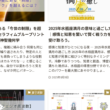
ある「今世の制限」を超
2025年水瓶座満月の意味と過ごし
セラフィムブループリント
｜感情と知恵を繋いで賢く戦う力
」神聖幾何学
受け取ろう。
、複雑に絡み合う 何度も同じ
感情と知恵がひとつになる夜 ― 2025年水
が繰り返されたり、特定の人と
満月の過ごし方 2025年の水瓶座満月は、
度も背負ってしまうような役割
と知恵が見事に結びつく特別なタイミング
れはカルマだな…」と感じるこ
す。冷静でありつつも、知恵と創造、博愛
ね... 自分では変わろうと気を
満ちた視点は、水瓶座の得意分野ですので
、なぜか同じパターン...
このパワーを最大限にあやかりましょ...
2025年8月9日
量子波動