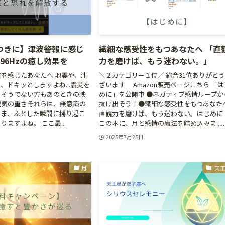
つきに】津波警報に感じ
繊細な感受性をもつあなたへ 「直
96Hzの癒し効果を
力を磨けば、もう迷わない。」
を感じたあなたへ 地震や、津
＼２カテゴリー１位／ 総合31位ありがと
、ドキッとしますよね...震災を
ざいます Amazon販売ページこちら 「は
、そうでない方もあのときの映
めに」を公開中 ●ネガティブ感情ループか
空気の重さそれらは、無意識の
抜け出そう！●繊細な感受性をもつあなた
まま、ふとした瞬間に揺り起こ
直観力を磨けば、もう迷わない。はじめ
ますよね。 ここ最...
この本に、月と感情の魔法を詰め込みまし..
2025年7月25日
月
天