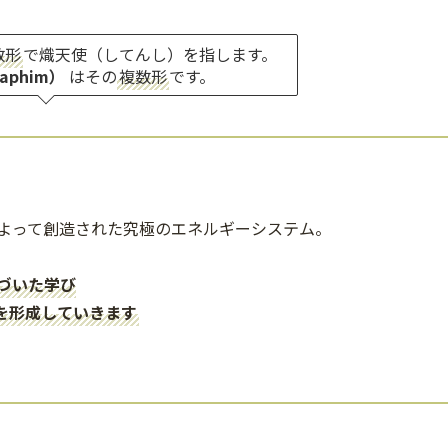
数形
で熾天使（してんし）を指します。
aphim）
はその
複数形
です。
によって創造された究極のエネルギーシステム。
づいた学び
を形成していきます