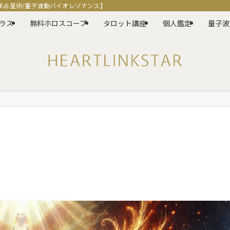
洋占星術/量子波動バイオレゾナンス】
ラス
無料ホロスコープ
タロット講座
個人鑑定
量子波