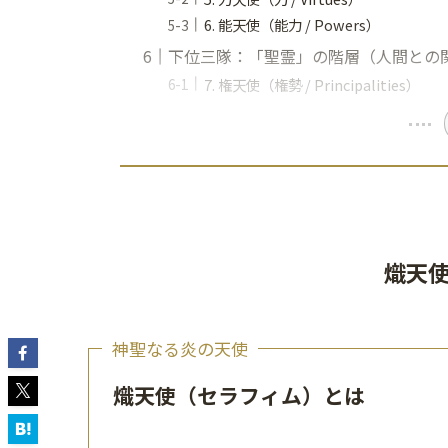
6. 能天使（能力 / Powers）
下位三隊：「聖霊」の階層（人間との
7. 権天使（権勢 / Principalities）
熾天
神聖なる炎の天使
熾天使（セラフィム）とは