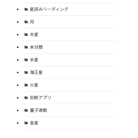
星読みリーディング
月
木星
未分類
水星
海王星
火星
診断アプリ
量子波動
金星