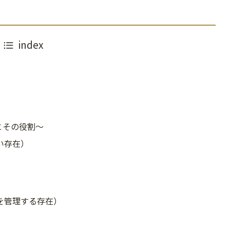
index
とその役割〜
い存在）
を管理する存在）