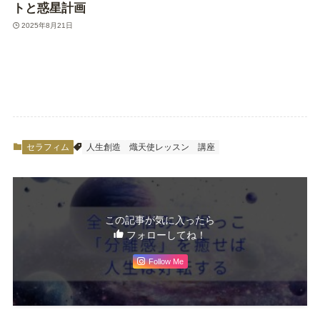
トと惑星計画
2025年8月21日
セラフィム
人生創造
熾天使レッスン
講座
この記事が気に入ったら
フォローしてね！
Follow Me