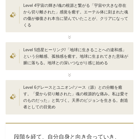
Level 4宇宙の輝き/魂の根源と繋がる「宇宙や大きな存在
から切り離された」感覚を癒す。エーテル体に刻まれた魂
の傷が修復され本当に望んでいたことが、クリアになって
くる
Level 5惑星ヒーリング/「地球に生きることへの違和感」
という分離感、孤独感を癒す。地球に生まれてきた意味が
腑に落ちる。地球との深いつながり感じ始める
Level 6グレースとユニオン/ソース（源）との分離を癒
す。「愛から切り離された」魂の根源的な痛み。私は愛そ
のものだった」と気づく。天界のビジョンを生きる。創造
者としての目覚め
段階を経て、自分自身と向き合っていき、