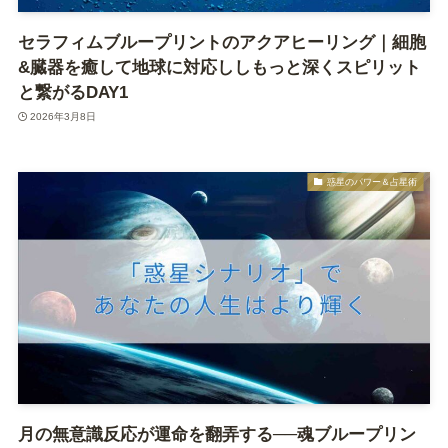
セラフィムブループリントのアクアヒーリング｜細胞
&臓器を癒して地球に対応ししもっと深くスピリット
と繋がるDAY1
2026年3月8日
惑星のパワー＆占星術
月の無意識反応が運命を翻弄する──魂ブループリン