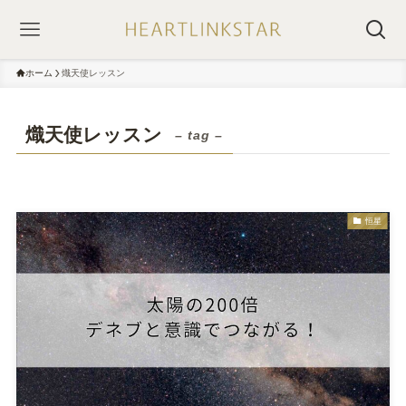
ホーム
熾天使レッスン
熾天使レッスン
– tag –
恒星