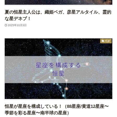
夏の恒星主人公は、織姫ベガ、彦星アルタイル、霊的
な星デネブ！
2025年10月3日
恒星
恒星が星座を構成している！（88星座/黄道12星座〜
季節を彩る星座〜南半球の星座）