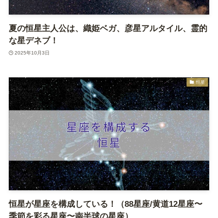
夏の恒星主人公は、織姫ベガ、彦星アルタイル、霊的
な星デネブ！
2025年10月3日
恒星
恒星が星座を構成している！（88星座/黄道12星座〜
季節を彩る星座〜南半球の星座）